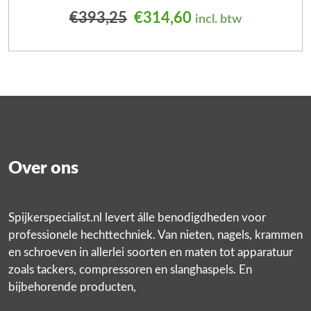
Oorspronkelijke prijs was
Huidige prijs is: 
€
393,25
€
314,60
incl. btw
Over ons
Spijkerspecialist.nl levert álle benodigdheden voor
professionele hechttechniek. Van nieten, nagels, krammen
en schroeven in allerlei soorten en maten tot apparatuur
zoals tackers, compressoren en slanghaspels. En
bijbehorende producten,