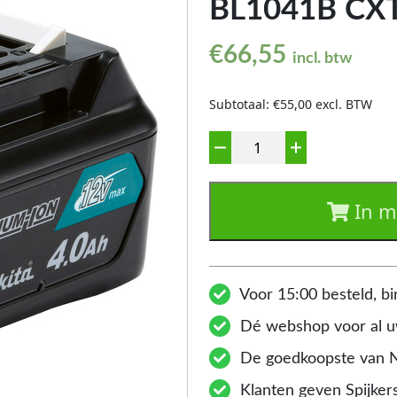
BL1041B CXT
€
66,55
incl. btw
Subtotaal: €55,00 excl. BTW
Aantal
In m
Voor 15:00 besteld, bi
Dé webshop voor al uw
De goedkoopste van 
Klanten geven Spijkers