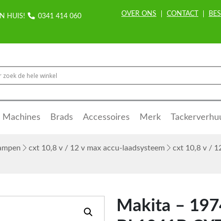
OVER ONS
CONTACT
BES
N HUIS!
0341 414 060
Machines
Brads
Accessoires
Merk
Tackerverhu
lampen
cxt 10,8 v / 12 v max accu-laadsysteem
cxt 10,8 v / 1
Makita – 197