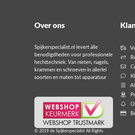
Over ons
Klan
Spijkerspecialist.nl levert álle
Ve
benodigdheden voor professionele
Ru
hechttechniek. Van nieten, nagels,
Co
krammen en schroeven in allerlei
Kl
soorten en maten tot apparatuur
zoals tackers, compressoren en
Al
slanghaspels. En bijbehorende
Pr
producten,
Of
Be
© 2019 de Spijkerspecialist All Rights