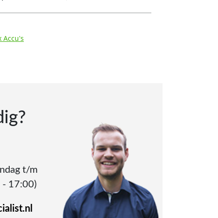
x Accu's
dig?
andag t/m
 - 17:00)
alist.nl