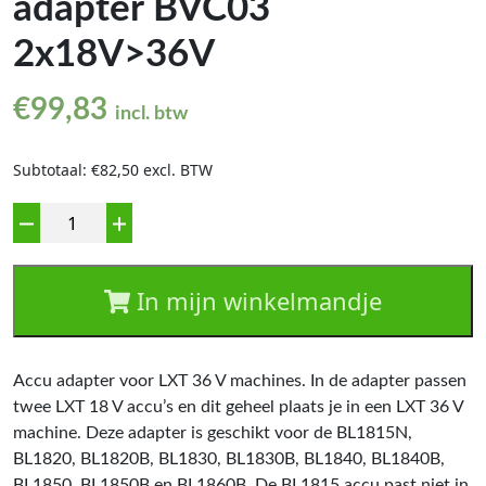
adapter BVC03
2x18V>36V
€
99,83
incl. btw
Subtotaal: €82,50 excl. BTW
Aantal
In mijn winkelmandje
Accu adapter voor LXT 36 V machines. In de adapter passen
twee LXT 18 V accu’s en dit geheel plaats je in een LXT 36 V
machine. Deze adapter is geschikt voor de BL1815N,
BL1820, BL1820B, BL1830, BL1830B, BL1840, BL1840B,
BL1850, BL1850B en BL1860B. De BL1815 accu past niet in