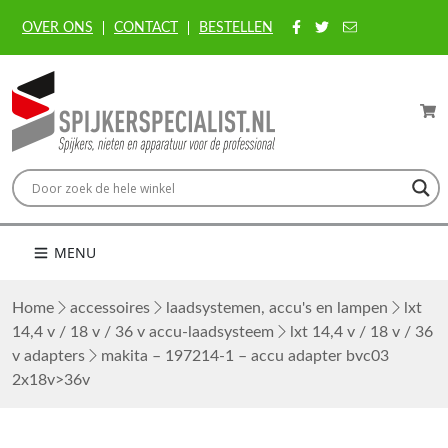
OVER ONS
CONTACT
BESTELLEN
MENU
Home
accessoires
laadsystemen, accu's en lampen
lxt
14,4 v / 18 v / 36 v accu-laadsysteem
lxt 14,4 v / 18 v / 36
v adapters
makita – 197214-1 – accu adapter bvc03
2x18v>36v