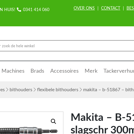
OVER ONS
CONTACT
BES
N HUIS!
0341 414 060
Machines
Brads
Accessoires
Merk
Tackerverhu
res
bithouders
flexibele bithouders
makita – b-51867 – bith
Makita – B-51
slagschr 30