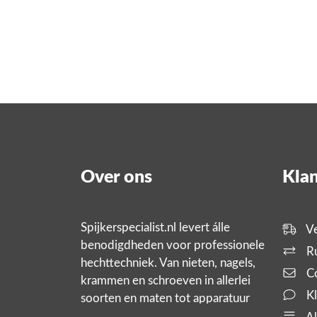
Over ons
Klan
Spijkerspecialist.nl levert álle
Ve
benodigdheden voor professionele
Ru
hechttechniek. Van nieten, nagels,
Co
krammen en schroeven in allerlei
Kl
soorten en maten tot apparatuur
zoals tackers, compressoren en