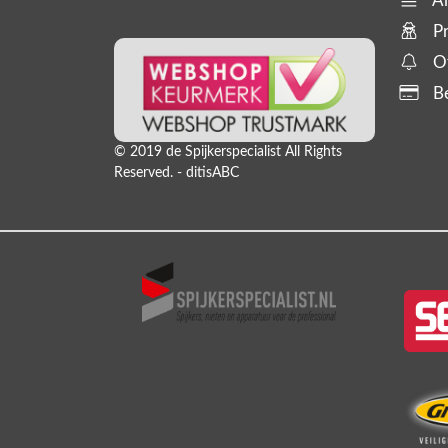
Al
slanghaspels. En bijbehorende
Pr
producten,
Of
Be
© 2019 de Spijkerspecialist All Rights
Reserved. - ditisABC