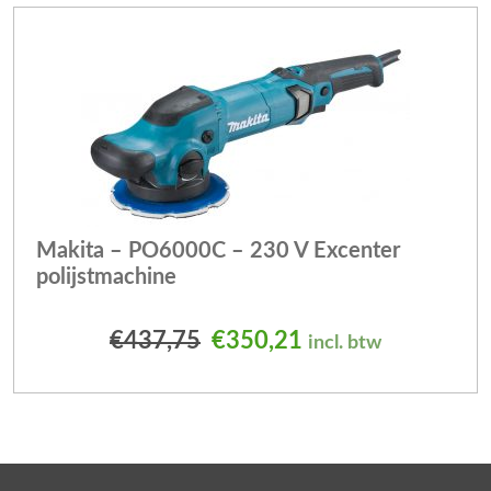
Makita – PO6000C – 230 V Excenter
polijstmachine
Oorspronkelijke prijs was
Huidige prijs is: 
€
437,75
€
350,21
incl. btw