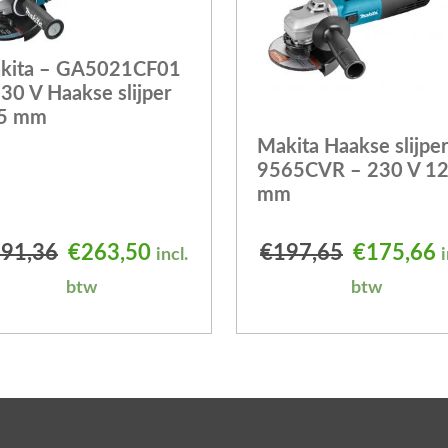
kita – GA5021CF01
30 V Haakse slijper
5 mm
Makita Haakse slijper
9565CVR – 230 V 1
mm
 was: €247,43.
is: €219,58.
Oorspronkelijke prijs was: €291,36.
Huidige prijs is: €263,50.
Oorspronk
H
91,36
€
263,50
€
197,65
€
175,66
incl.
i
btw
btw