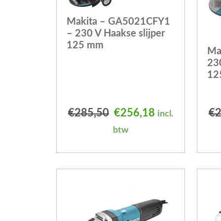
Makita – GA5021CFY1
– 230 V Haakse slijper
125 mm
Ma
230
12
Oorspronkelijke prijs
Huidige prijs 
€
285,50
€
256,18
€
2
incl.
btw