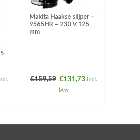
Makita Haakse slijper –
9565HR – 230 V 125
mm
 –
25
elijke prijs was: €197,65.
uidige prijs is: €175,66.
Oorspronkelijke prijs was
Huidige prijs is: 
€
159,59
€
131,73
ncl.
incl.
btw