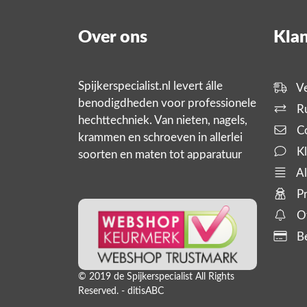
Over ons
Klan
Spijkerspecialist.nl levert álle
Ve
benodigdheden voor professionele
Ru
hechttechniek. Van nieten, nagels,
Co
krammen en schroeven in allerlei
Kl
soorten en maten tot apparatuur
zoals tackers, compressoren en
Al
slanghaspels. En bijbehorende
Pr
producten,
Of
Be
© 2019 de Spijkerspecialist All Rights
Reserved. - ditisABC