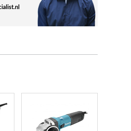
alist.nl