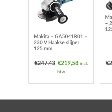
Ma
– 2
12
Makita – GA5041R01 –
230 V Haakse slijper
125 mm
Oorspronkelijke prijs
Huidige prijs 
€
247,43
€
219,58
€
2
incl.
btw