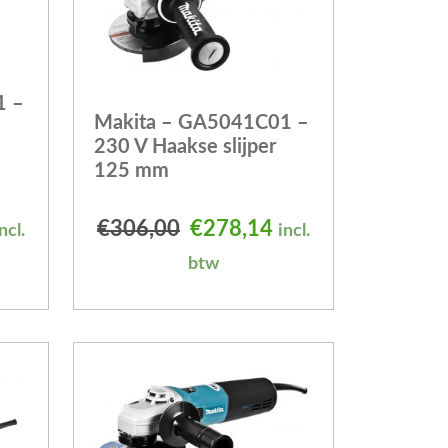
1 –
Makita – GA5041C01 –
230 V Haakse slijper
125 mm
elijke prijs was: €203,51.
uidige prijs is: €182,98.
Oorspronkelijke prijs was
Huidige prijs is: 
€
306,00
€
278,14
ncl.
incl.
btw