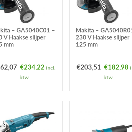
kita – GA5040C01 –
Makita – GA5040R0
 V Haakse slijper
230 V Haakse slijper
5 mm
125 mm
 was: €285,50.
is: €256,18.
Oorspronkelijke prijs was: €262,07.
Huidige prijs is: €234,22.
Oorspronk
H
62,07
€
234,22
€
203,51
€
182,98
incl.
i
btw
btw