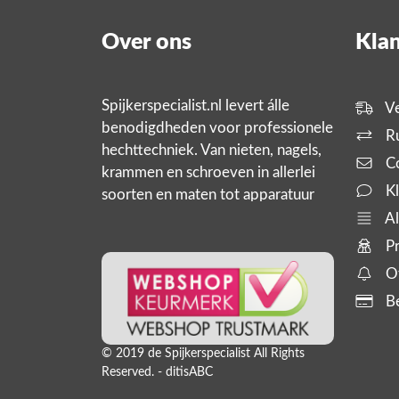
Over ons
Klan
Spijkerspecialist.nl levert álle
Ve
benodigdheden voor professionele
Ru
hechttechniek. Van nieten, nagels,
Co
krammen en schroeven in allerlei
Kl
soorten en maten tot apparatuur
zoals tackers, compressoren en
Al
slanghaspels. En bijbehorende
Pr
producten,
Of
Be
© 2019 de Spijkerspecialist All Rights
Reserved. - ditisABC