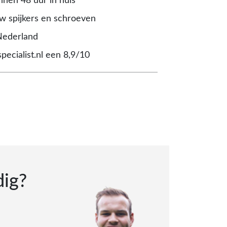
nnen 48 uur in huis
 spijkers en schroeven
Nederland
pecialist.nl een 8,9/10
dig?