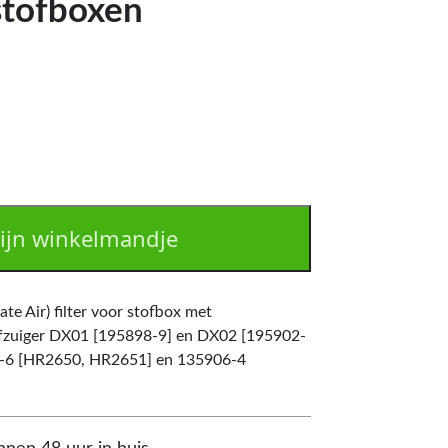
stofboxen
ijn winkelmandje
te Air) filter voor stofbox met
ofzuiger DX01 [195898-9] en DX02 [195902-
5-6 [HR2650, HR2651] en 135906-4