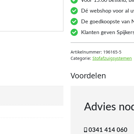
Voor 15:00 besteld, bi
Dé webshop voor al uw
De goedkoopste van 
Klanten geven Spijkers
Artikelnummer:
196165-5
Categorie:
Stofafzuigsystemen
Voordelen
Advies no
0341 414 060