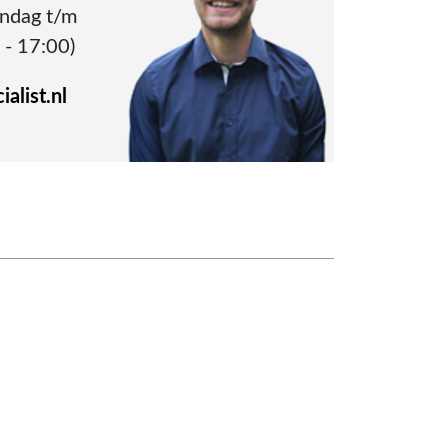
andag t/m
 - 17:00)
alist.nl