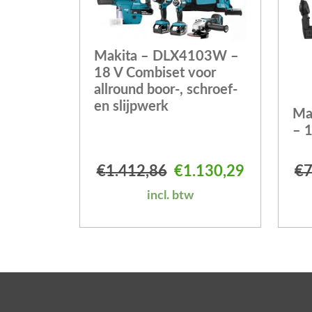
Makita – DLX4103W –
18 V Combiset voor
allround boor-, schroef-
en slijpwerk
Ma
– 
Oorspronkelijke prij
Huidige pr
€
1.412,86
€
1.130,29
€
7
incl. btw