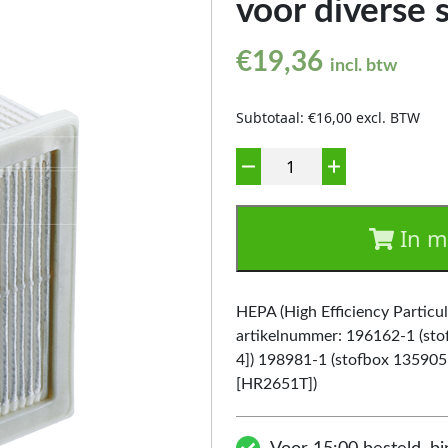
voor diverse 
€
19,36
incl. btw
Subtotaal: €16,00 excl. BTW
Aantal
In m
HEPA (High Efficiency Particula
artikelnummer: 196162-1 (st
4]) 198981-1 (stofbox 13590
[HR2651T])