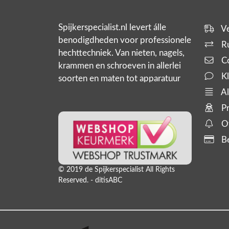
Spijkerspecialist.nl levert álle
Ve
benodigdheden voor professionele
Ru
hechttechniek. Van nieten, nagels,
Co
krammen en schroeven in allerlei
Kl
soorten en maten tot apparatuur
zoals tackers, compressoren en
Al
slanghaspels. En bijbehorende
Pr
producten,
Of
Be
© 2019 de Spijkerspecialist All Rights
Reserved. - ditisABC