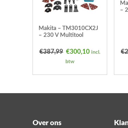
Ma
– 2
Makita – TM3010CX2J
– 230 V Multitool
Oorspronkelijke prijs
Huidige prijs 
€
387,99
€
300,10
€
2
incl.
btw
Over ons
Klan