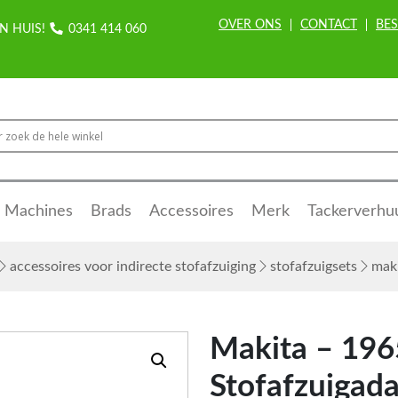
OVER ONS
CONTACT
BES
N HUIS!
0341 414 060
Machines
Brads
Accessoires
Merk
Tackerverhu
accessoires voor indirecte stofafzuiging
stofafzuigsets
maki
Makita – 196
Stofafzuigada