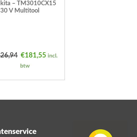
kita – TM3010CX15
30 V Multitool
 was: €387,99.
is: €300,10.
Oorspronkelijke prijs was: €226,94.
Huidige prijs is: €181,55.
26,94
€
181,55
incl.
btw
tenservice