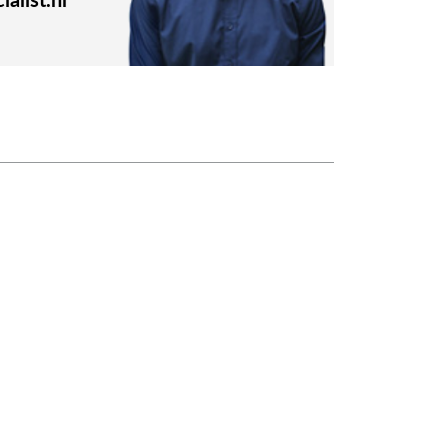
alist.nl