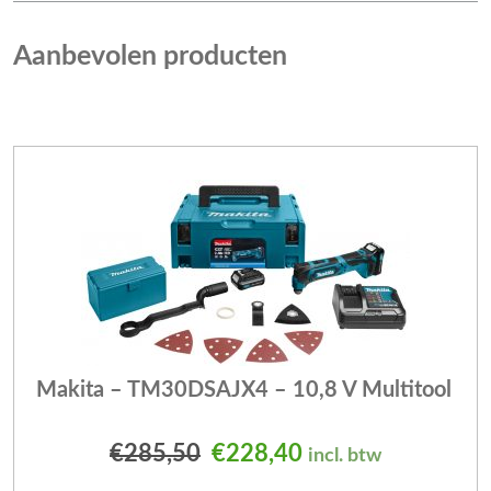
Aanbevolen producten
Makita – TM30DSAJX4 – 10,8 V Multitool
Oorspronkelijke prijs was
Huidige prijs is: 
€
285,50
€
228,40
incl. btw