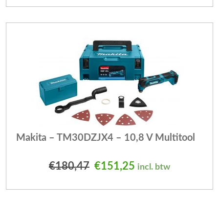
Makita – TM30DZJX4 – 10,8 V Multitool
Oorspronkelijke prijs was
Huidige prijs is: 
€
180,47
€
151,25
incl. btw