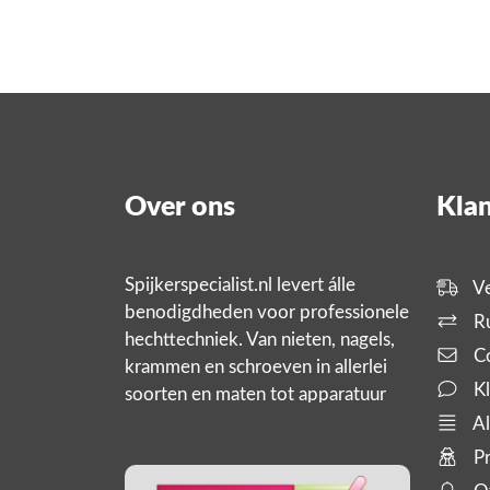
Over ons
Klan
Spijkerspecialist.nl levert álle
Ve
benodigdheden voor professionele
Ru
hechttechniek. Van nieten, nagels,
Co
krammen en schroeven in allerlei
Kl
soorten en maten tot apparatuur
zoals tackers, compressoren en
Al
slanghaspels. En bijbehorende
Pr
producten,