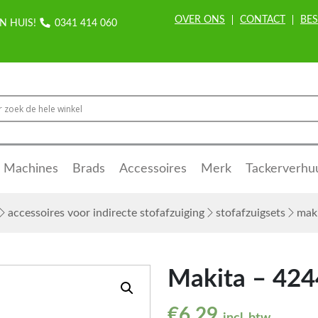
OVER ONS
CONTACT
BES
N HUIS!
0341 414 060
Machines
Brads
Accessoires
Merk
Tackerverhu
accessoires voor indirecte stofafzuiging
stofafzuigsets
maki
Makita – 424
€
6,29