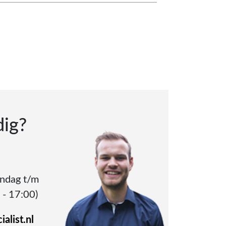
dig?
andag t/m
 - 17:00)
alist.nl