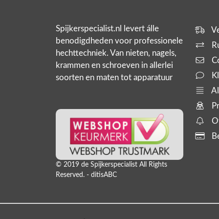
Spijkerspecialist.nl levert álle
Ve
benodigdheden voor professionele
Ru
hechttechniek. Van nieten, nagels,
Co
krammen en schroeven in allerlei
Kl
soorten en maten tot apparatuur
zoals tackers, compressoren en
Al
slanghaspels. En bijbehorende
Pr
producten,
Of
Be
© 2019 de Spijkerspecialist All Rights
Reserved. - ditisABC