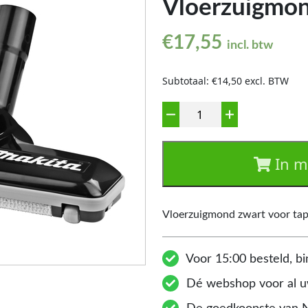
Vloerzuigmon
€
17,55
incl. btw
Subtotaal: €14,50 excl. BTW
Aantal
In m
Vloerzuigmond zwart voor tap
Voor 15:00 besteld, bi
Dé webshop voor al uw