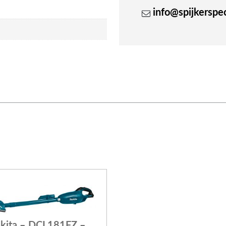
info@spijkerspeci
kita – DCL181FZ –