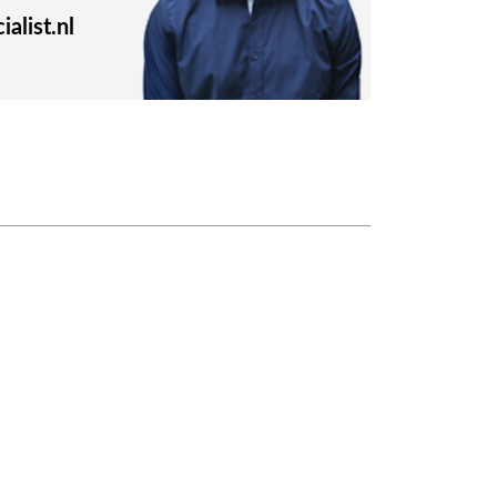
alist.nl