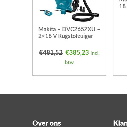
18 
Makita – DVC265ZXU –
2×18 V Rugstofzuiger
Oorspronkelijke prijs
Huidige prijs 
€
481,52
€
385,23
incl.
btw
Over ons
Klan