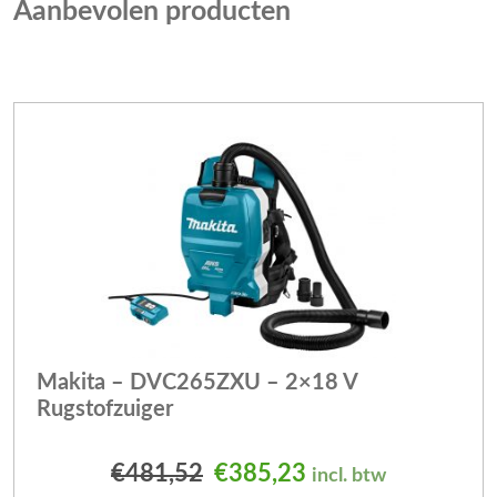
Aanbevolen producten
Makita – DVC265ZXU – 2×18 V
Rugstofzuiger
Oorspronkelijke prijs was
Huidige prijs is: 
€
481,52
€
385,23
incl. btw