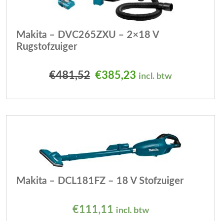
Makita – DVC265ZXU – 2×18 V
Rugstofzuiger
Oorspronkelijke prijs was
Huidige prijs is: 
€
481,52
€
385,23
incl. btw
Makita – DCL181FZ – 18 V Stofzuiger
€
111,11
incl. btw