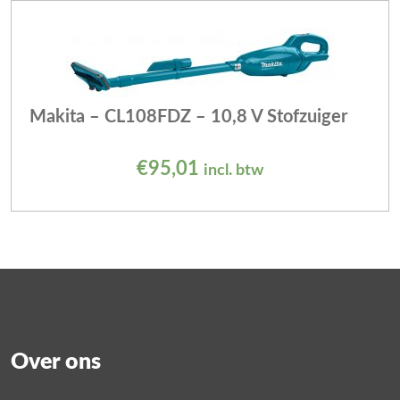
Makita – CL108FDZ – 10,8 V Stofzuiger
€
95,01
incl. btw
Over ons