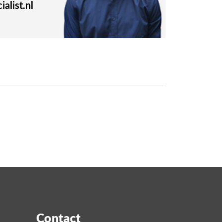
alist.nl
Contact