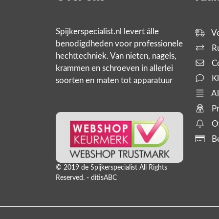
Spijkerspecialist.nl levert álle
Ve
benodigdheden voor professionele
Ru
hechttechniek. Van nieten, nagels,
Co
krammen en schroeven in allerlei
Kl
soorten en maten tot apparatuur
zoals tackers, compressoren en
Al
slanghaspels. En bijbehorende
Pr
producten,
Of
Be
© 2019 de Spijkerspecialist All Rights
Reserved. - ditisABC