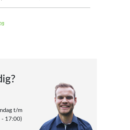
ng
dig?
andag t/m
 - 17:00)