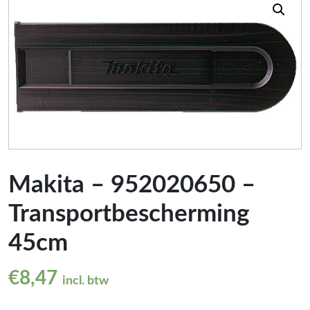
Makita – 952020650 –
Transportbescherming
45cm
€
8,47
incl. btw