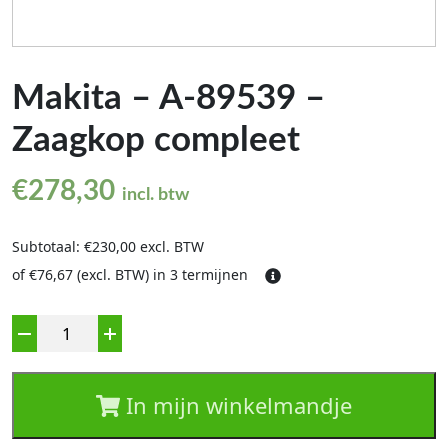
Makita – A-89539 –
Zaagkop compleet
€
278,30
incl. btw
Subtotaal: €230,00 excl. BTW
of €76,67 (excl. BTW) in 3 termijnen
Aantal
In mijn winkelmandje