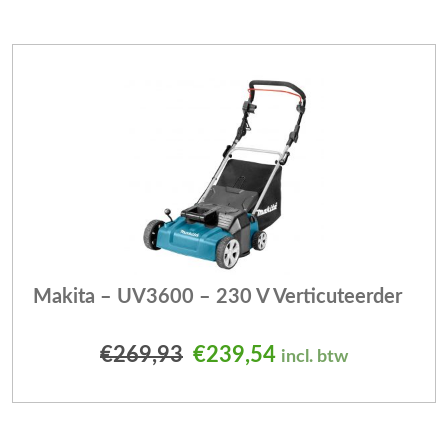
Makita – UV3600 – 230 V Verticuteerder
Oorspronkelijke prijs was
Huidige prijs is: 
€
269,93
€
239,54
incl. btw