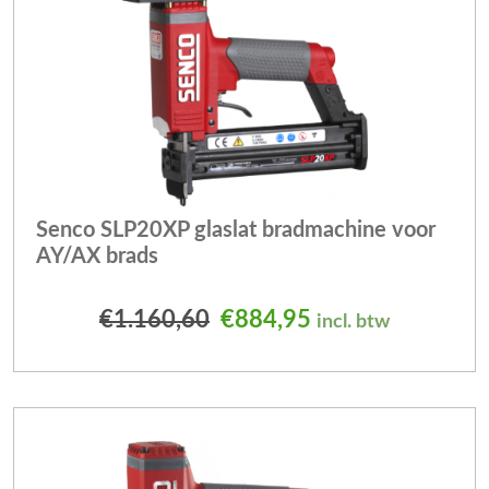
Senco SLP20XP glaslat bradmachine voor
AY/AX brads
Oorspronkelijke prijs wa
Huidige prijs is:
€
1.160,60
€
884,95
incl. btw