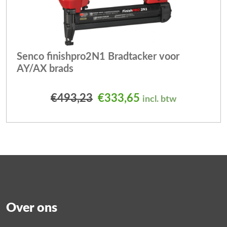
Senco finishpro2N1 Bradtacker voor
AY/AX brads
Oorspronkelijke prijs was
Huidige prijs is: 
€
493,23
€
333,65
incl. btw
Over ons