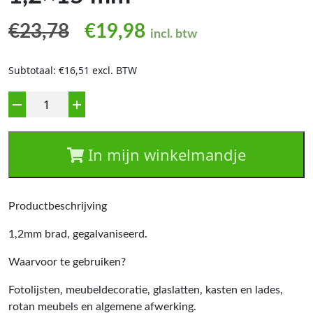
Oorspronkelijke prijs was:
Huidige prijs is: €1
€
23,78
€
19,98
incl. btw
Subtotaal: €16,51 excl. BTW
Aantal
In mijn winkelmandje
Productbeschrijving
1,2mm brad, gegalvaniseerd.
Waarvoor te gebruiken?
Fotolijsten, meubeldecoratie, glaslatten, kasten en lades,
rotan meubels en algemene afwerking.