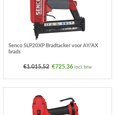
Senco SLP20XP Bradtacker voor AY/AX
brads
Oorspronkelijke prijs wa
Huidige prijs is:
€
1.015,52
€
725,36
incl. btw