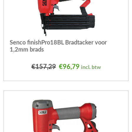
Senco finishPro18BL Bradtacker voor
1,2mm brads
Oorspronkelijke prijs was
Huidige prijs is: €
€
157,29
€
96,79
incl. btw