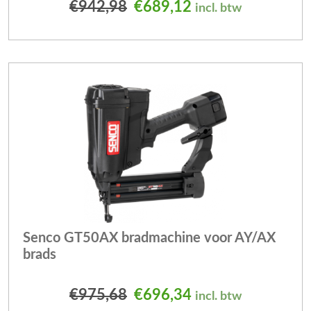
Oorspronkelijke prijs was
Huidige prijs is: 
€
942,98
€
689,12
incl. btw
Senco GT50AX bradmachine voor AY/AX
brads
Oorspronkelijke prijs was
Huidige prijs is: 
€
975,68
€
696,34
incl. btw