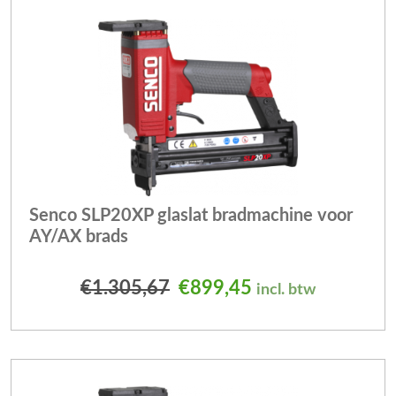
Senco SLP20XP glaslat bradmachine voor
AY/AX brads
Oorspronkelijke prijs wa
Huidige prijs is:
€
1.305,67
€
899,45
incl. btw