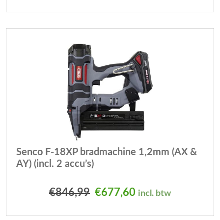
Senco F-18XP bradmachine 1,2mm (AX &
AY) (incl. 2 accu’s)
Oorspronkelijke prijs was
Huidige prijs is: 
€
846,99
€
677,60
incl. btw