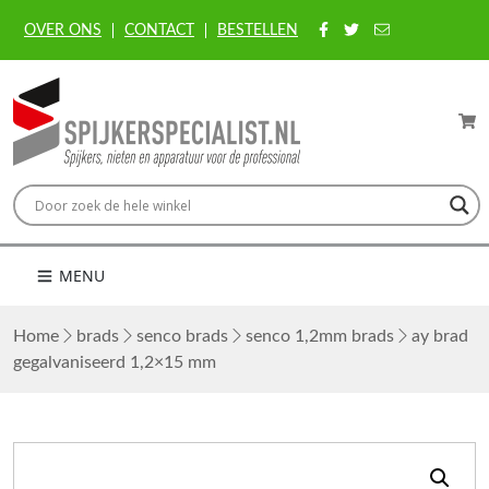
OVER ONS
CONTACT
BESTELLEN
MENU
Home
brads
senco brads
senco 1,2mm brads
ay brad
gegalvaniseerd 1,2×15 mm