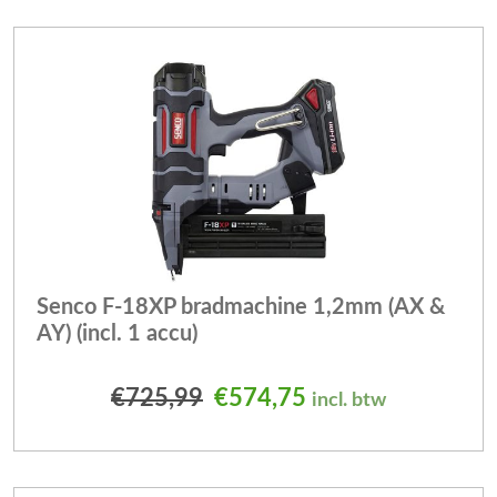
Senco F-18XP bradmachine 1,2mm (AX &
AY) (incl. 1 accu)
Oorspronkelijke prijs was
Huidige prijs is: 
€
725,99
€
574,75
incl. btw