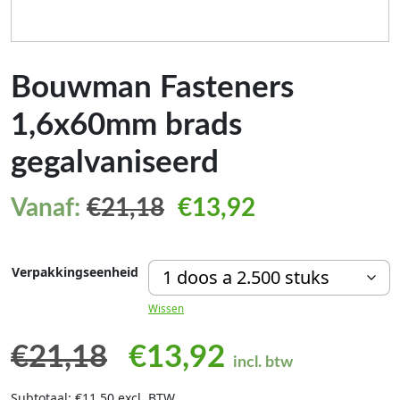
Bouwman Fasteners
1,6x60mm brads
gegalvaniseerd
Vanaf:
€
21,18
€
13,92
Verpakkingseenheid
Wissen
Oorspronkelijke pri
Huidige prijs
€
21,18
€
13,92
incl. btw
Subtotaal: €11,50 excl. BTW