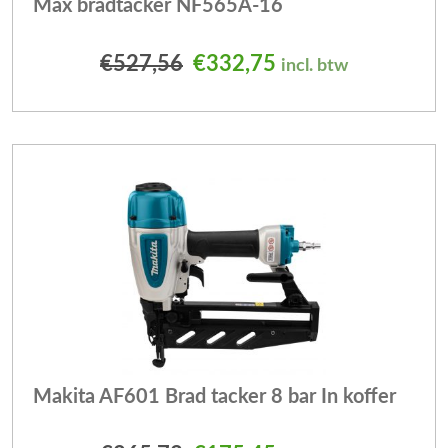
Max bradtacker NF565A-16
Oorspronkelijke prijs was
Huidige prijs is: 
€
527,56
€
332,75
incl. btw
Makita AF601 Brad tacker 8 bar In koffer