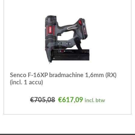
Senco F-16XP bradmachine 1,6mm (RX)
(incl. 1 accu)
Oorspronkelijke prijs was
Huidige prijs is: 
€
705,08
€
617,09
incl. btw