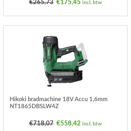
Oorspronkelijke prijs was
Huidige prijs is: 
€
265,73
€
175,45
incl. btw
Hikoki bradmachine 18V Accu 1,6mm
NT1865DBSLW4Z
Oorspronkelijke prijs was
Huidige prijs is: 
€
718,07
€
558,42
incl. btw