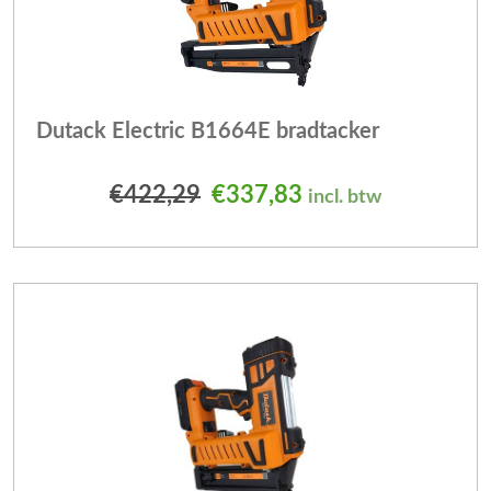
Dutack Electric B1664E bradtacker
Oorspronkelijke prijs was
Huidige prijs is: 
€
422,29
€
337,83
incl. btw