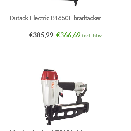
Dutack Electric B1650E bradtacker
Oorspronkelijke prijs was
Huidige prijs is: 
€
385,99
€
366,69
incl. btw