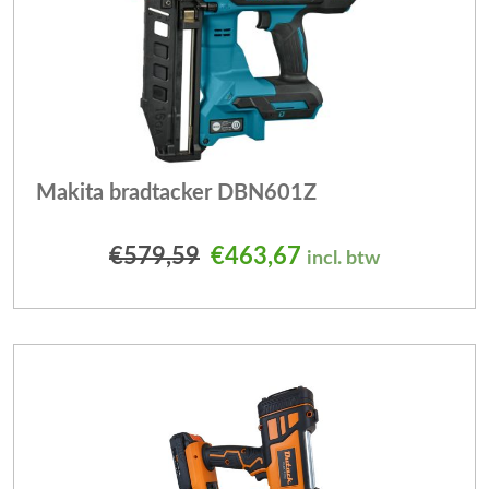
Makita bradtacker DBN601Z
Oorspronkelijke prijs was
Huidige prijs is: 
€
579,59
€
463,67
incl. btw