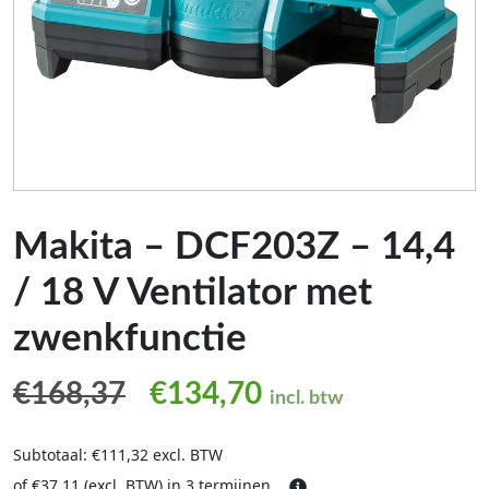
Makita – DCF203Z – 14,4
/ 18 V Ventilator met
zwenkfunctie
Oorspronkelijke prijs was
Huidige prijs is:
€
168,37
€
134,70
incl. btw
Subtotaal: €111,32 excl. BTW
of €37,11 (excl. BTW) in 3 termijnen