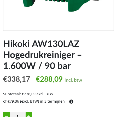
Hikoki AW130LAZ
Hogedrukreiniger –
1.600W / 90 bar
Oorspronkelijke prijs was
Huidige prijs is:
€
338,17
€
288,09
incl. btw
Subtotaal: €238,09 excl. BTW
of €79,36 (excl. BTW) in 3 termijnen
Aantal