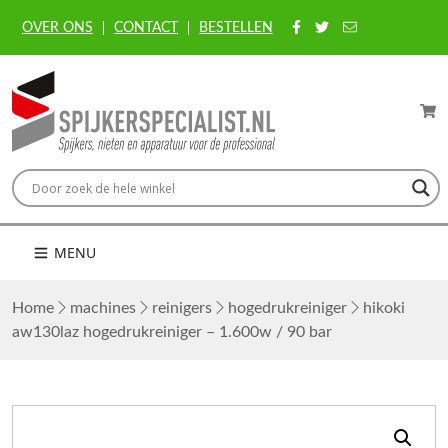
OVER ONS
CONTACT
BESTELLEN
MENU
Home
machines
reinigers
hogedrukreiniger
hikoki
aw130laz hogedrukreiniger – 1.600w / 90 bar