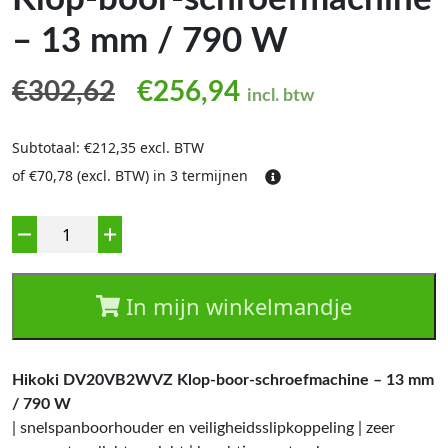
– 13 mm / 790 W
Oorspronkelijke prijs was
Huidige prijs is:
€
302,62
€
256,94
incl. btw
Subtotaal: €212,35 excl. BTW
of €70,78 (excl. BTW) in 3 termijnen
Aantal
In mijn winkelmandje
Hikoki DV20VB2WVZ Klop-boor-schroefmachine – 13 mm
/ 790 W
| snelspanboorhouder en veiligheidsslipkoppeling | zeer