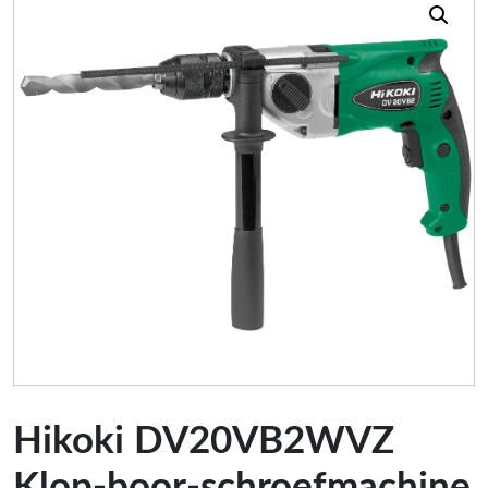
Hikoki DV20VB2WVZ
Klop-boor-schroefmachine