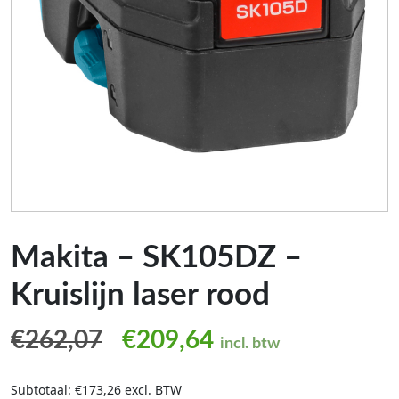
Makita – SK105DZ –
Kruislijn laser rood
Oorspronkelijke prijs was
Huidige prijs is:
€
262,07
€
209,64
incl. btw
Subtotaal: €173,26 excl. BTW