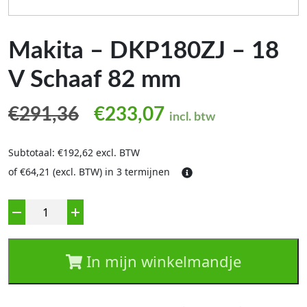
Makita – DKP180ZJ – 18
V Schaaf 82 mm
Oorspronkelijke prijs was
Huidige prijs is:
€
291,36
€
233,07
incl. btw
Subtotaal: €192,62 excl. BTW
of €64,21 (excl. BTW) in 3 termijnen
Aantal
In mijn winkelmandje