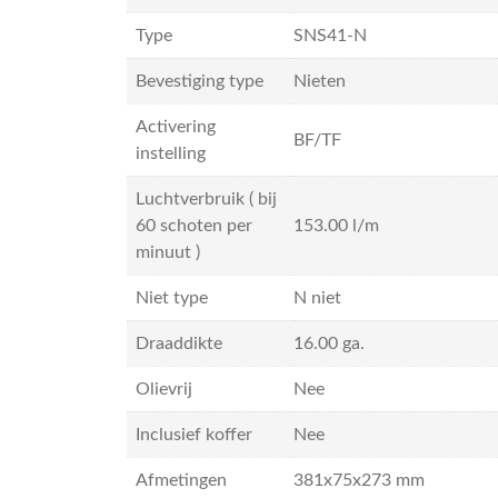
Type
SNS41-N
Bevestiging type
Nieten
Activering
BF/TF
instelling
Luchtverbruik ( bij
60 schoten per
153.00 l/m
minuut )
Niet type
N niet
Draaddikte
16.00 ga.
Olievrij
Nee
Inclusief koffer
Nee
Afmetingen
381x75x273 mm