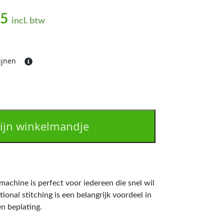
nkelijke prijs was: €710,85.
Huidige prijs is: €522,25.
25
incl. btw
mijnen
ijn winkelmandje
hine is perfect voor iedereen die snel wil
tional stitching is een belangrijk voordeel in
en beplating.