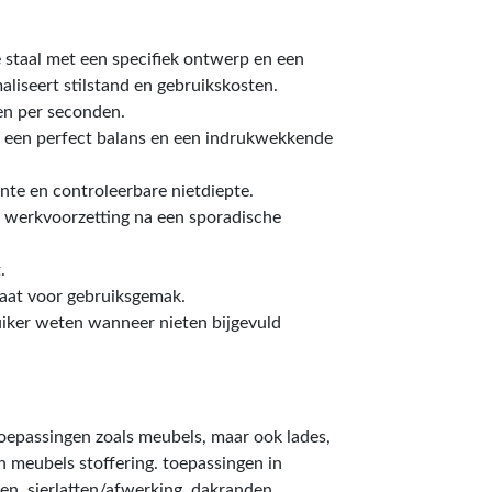
e staal met een specifiek ontwerp en een
liseert stilstand en gebruikskosten.
ten per seconden.
 een perfect balans en een indrukwekkende
ente en controleerbare nietdiepte.
le werkvoorzetting na een sporadische
.
laat voor gebruiksgemak.
ruiker weten wanneer nieten bijgevuld
toepassingen zoals meubels, maar ook lades,
n meubels stoffering. toepassingen in
en, sierlatten/afwerking, dakranden.