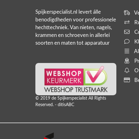
Spijkerspecialist.nl levert álle
Ve
benodigdheden voor professionele
Ru
hechttechniek. Van nieten, nagels,
Co
krammen en schroeven in allerlei
Kl
soorten en maten tot apparatuur
zoals tackers, compressoren en
Al
slanghaspels. En bijbehorende
Pr
producten,
Of
Be
© 2019 de Spijkerspecialist All Rights
Reserved. - ditisABC