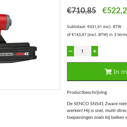
Oorspro
€
710,85
€
522,
Subtotaal: €431,61 excl. BTW
of €143,87 (excl. BTW) in 3 ter
Aantal
In m
Productbeschrijving
De SENCO SNS41 Zware nietmac
werken! Hij is snel, multi-direc
toepassingen zoals bij balken 