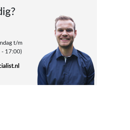
dig?
andag t/m
 - 17:00)
alist.nl