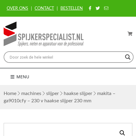
OVER ONS
CONTACT
BESTELLEN
MENU
Home
machines
slijper
haakse slijper
makita –
ga9010cfy – 230 v haakse slijper 230 mm