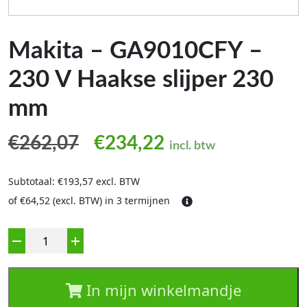
Makita – GA9010CFY –
230 V Haakse slijper 230
mm
Oorspronkelijke prijs was
Huidige prijs is:
€
262,07
€
234,22
incl. btw
Subtotaal: €193,57 excl. BTW
of €64,52 (excl. BTW) in 3 termijnen
Aantal
In mijn winkelmandje