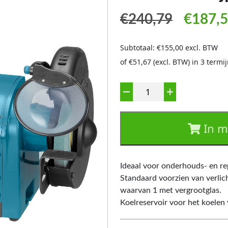
Oorspro
€
240,79
€
187,
Subtotaal: €155,00 excl. BTW
of €51,67 (excl. BTW) in 3 term
Aantal
In m
Ideaal voor onderhouds- en re
Standaard voorzien van verli
waarvan 1 met vergrootglas.
Koelreservoir voor het koelen