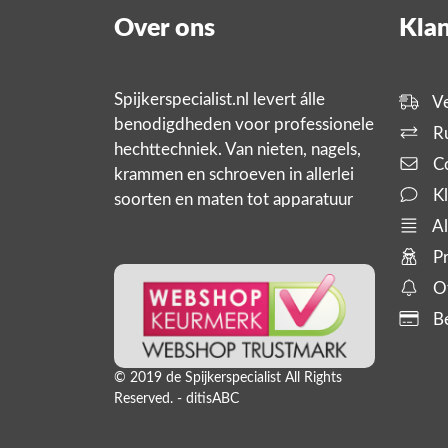
Over ons
Klan
Spijkerspecialist.nl levert álle
Ve
benodigdheden voor professionele
Ru
hechttechniek. Van nieten, nagels,
Co
krammen en schroeven in allerlei
Kl
soorten en maten tot apparatuur
zoals tackers, compressoren en
Al
slanghaspels. En bijbehorende
Pr
producten,
Of
Be
© 2019 de Spijkerspecialist All Rights
Reserved. - ditisABC