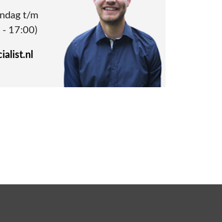
andag t/m
 - 17:00)
alist.nl