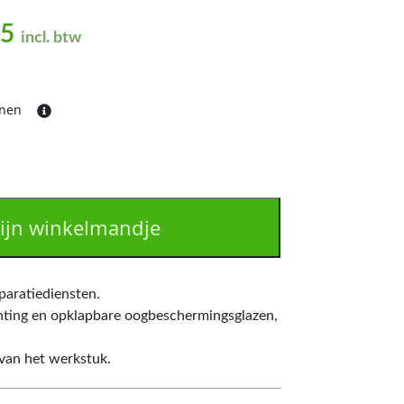
nkelijke prijs was: €240,79.
Huidige prijs is: €187,55.
55
incl. btw
ijnen
ijn winkelmandje
paratiediensten.
chting en opklapbare oogbeschermingsglazen,
 van het werkstuk.