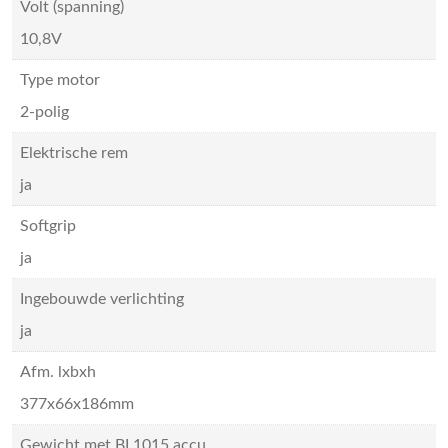
Volt (spanning)
10,8V
Type motor
2-polig
Elektrische rem
ja
Softgrip
ja
Ingebouwde verlichting
ja
Afm. lxbxh
377x66x186mm
Gewicht met BL1015 accu