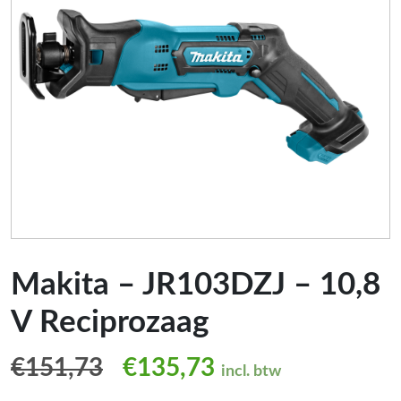
Makita – JR103DZJ – 10,8
V Reciprozaag
Oorspronkelijke prijs was
Huidige prijs is:
€
151,73
€
135,73
incl. btw