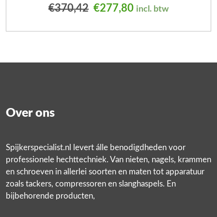
Oorspronkelijke prijs was
Huidige prijs is: 
€
370,42
€
277,80
incl. btw
Over ons
Spijkerspecialist.nl levert álle benodigdheden voor
professionele hechttechniek. Van nieten, nagels, krammen
en schroeven in allerlei soorten en maten tot apparatuur
zoals tackers, compressoren en slanghaspels. En
bijbehorende producten,