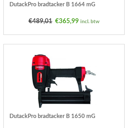
DutackPro bradtacker B 1664 mG
Oorspronkelijke prijs was
Huidige prijs is: 
€
489,01
€
365,99
incl. btw
DutackPro bradtacker B 1650 mG