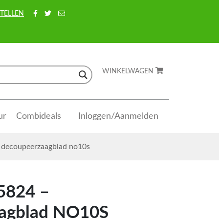
TELLEN
WINKELWAGEN
ur
Combideals
Inloggen/Aanmelden
 decoupeerzaagblad no10s
5824 –
agblad NO10S