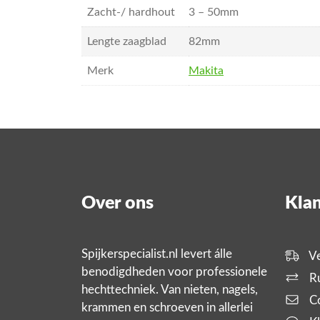
Zacht-/ hardhout
3 – 50mm
Lengte zaagblad
82mm
Merk
Makita
Over ons
Klan
Spijkerspecialist.nl levert álle
Ve
benodigdheden voor professionele
Ru
hechttechniek. Van nieten, nagels,
Co
krammen en schroeven in allerlei