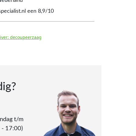
Nederland
pecialist.nl een 8,9/10
uiver: decoupeerzaag
dig?
andag t/m
 - 17:00)