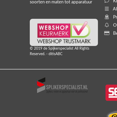
Kl
soorten en maten tot apparatuur
zoals tackers, compressoren en
Al
slanghaspels. En bijbehorende
Pr
producten,
Of
Be
© 2019 de Spijkerspecialist All Rights
Reserved. - ditisABC