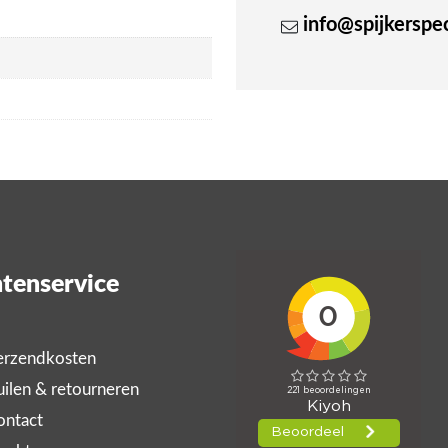
info@spijkerspeci
tenservice
rzendkosten
ilen & retourneren
ntact