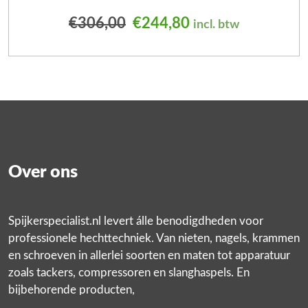
Oorspronkelijke prijs was
Huidige prijs is: 
€
306,00
€
244,80
incl. btw
Over ons
Spijkerspecialist.nl levert álle benodigdheden voor
professionele hechttechniek. Van nieten, nagels, krammen
en schroeven in allerlei soorten en maten tot apparatuur
zoals tackers, compressoren en slanghaspels. En
bijbehorende producten,