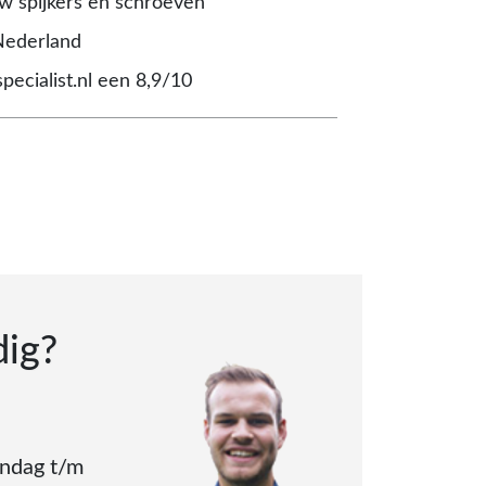
 spijkers en schroeven
Nederland
pecialist.nl een 8,9/10
dig?
andag t/m