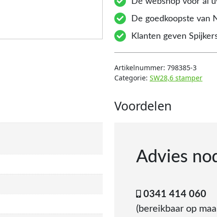
Dé webshop voor al uw
De goedkoopste van 
Klanten geven Spijkers
Artikelnummer:
798385-3
Categorie:
SW28,6 stamper
Voordelen
Advies no
0341 414 060
(bereikbaar op ma