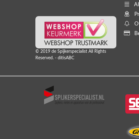
zoals tackers, compressoren en
Al
slanghaspels. En bijbehorende
Pr
producten,
Of
Be
© 2019 de Spijkerspecialist All Rights
Reserved. - ditisABC