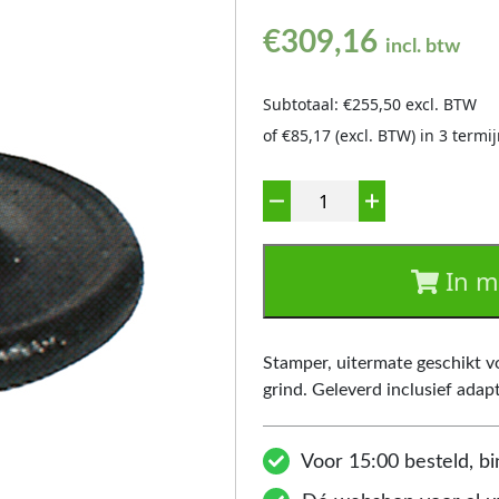
€
309,16
incl. btw
Subtotaal: €255,50 excl. BTW
of €85,17 (excl. BTW) in 3 term
Aantal
In m
Stamper, uitermate geschikt v
grind. Geleverd inclusief adapt
Voor 15:00 besteld, bi