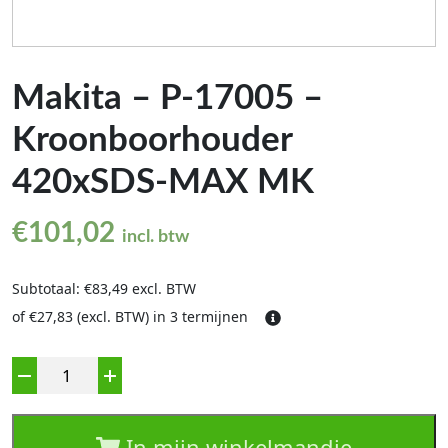
Makita – P-17005 –
Kroonboorhouder
420xSDS-MAX MK
€
101,02
incl. btw
Subtotaal: €83,49 excl. BTW
of €27,83 (excl. BTW) in 3 termijnen
Aantal
In mijn winkelmandje