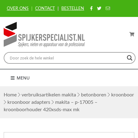
OVER ONS
CONTACT
BESTELLEN
MENU
Home
verbruiksartikelen makita
betonboren
kroonboor
kroonboor adapters
makita – p-17005 –
kroonboorhouder 420xsds-max mk