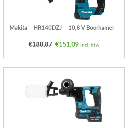
Makita – HR140DZJ – 10,8 V Boorhamer
Oorspronkelijke prijs was
Huidige prijs is: 
€
188,87
€
151,09
incl. btw