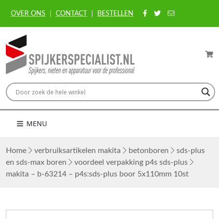
OVER ONS
CONTACT
BESTELLEN
MENU
Home
verbruiksartikelen makita
betonboren
sds-plus
en sds-max boren
voordeel verpakking p4s sds-plus
makita – b-63214 – p4s:sds-plus boor 5x110mm 10st