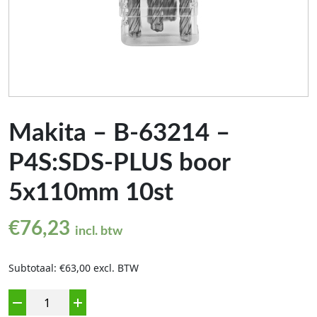
Makita – B-63214 –
P4S:SDS-PLUS boor
5x110mm 10st
€
76,23
incl. btw
Subtotaal: €63,00 excl. BTW
Aantal