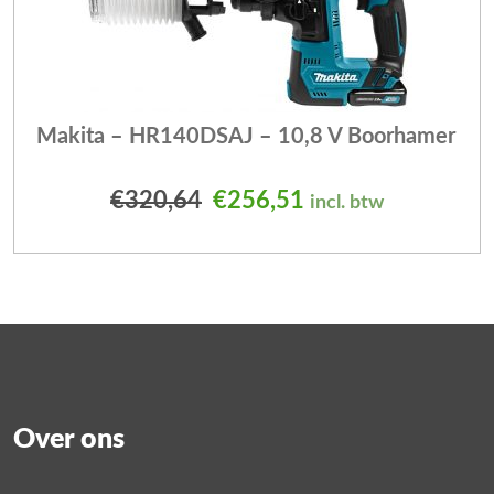
Makita – HR140DSAJ – 10,8 V Boorhamer
Oorspronkelijke prijs was
Huidige prijs is: 
€
320,64
€
256,51
incl. btw
Over ons