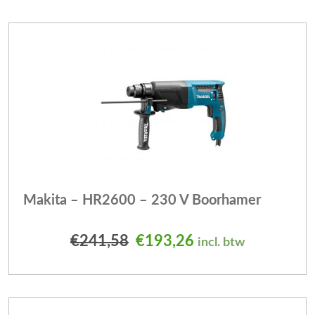
Makita – HR2600 – 230 V Boorhamer
Oorspronkelijke prijs was
Huidige prijs is: 
€
241,58
€
193,26
incl. btw