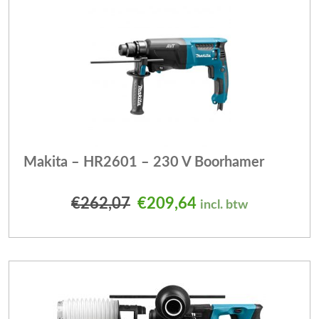
Makita – HR2601 – 230 V Boorhamer
Oorspronkelijke prijs was
Huidige prijs is: 
€
262,07
€
209,64
incl. btw