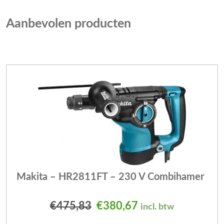
Aanbevolen producten
Makita – HR2811FT – 230 V Combihamer
Oorspronkelijke prijs was
Huidige prijs is: 
€
475,83
€
380,67
incl. btw