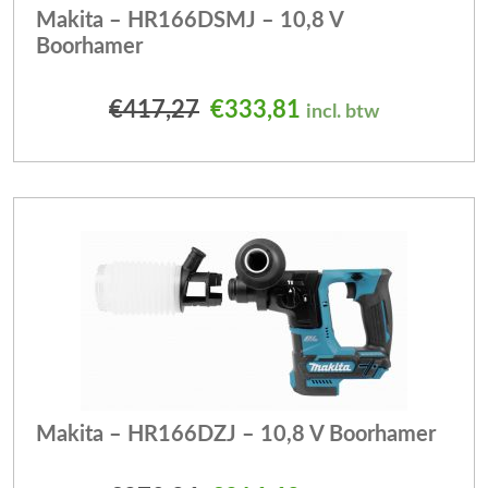
Makita – HR166DSMJ – 10,8 V
Boorhamer
Oorspronkelijke prijs was
Huidige prijs is: 
€
417,27
€
333,81
incl. btw
Makita – HR166DZJ – 10,8 V Boorhamer