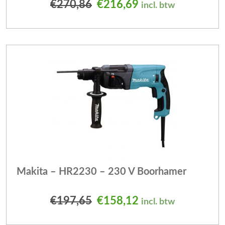
Oorspronkelijke prijs was
Huidige prijs is: 
€
270,86
€
216,69
incl. btw
Makita – HR2230 – 230 V Boorhamer
Oorspronkelijke prijs was
Huidige prijs is: 
€
197,65
€
158,12
incl. btw