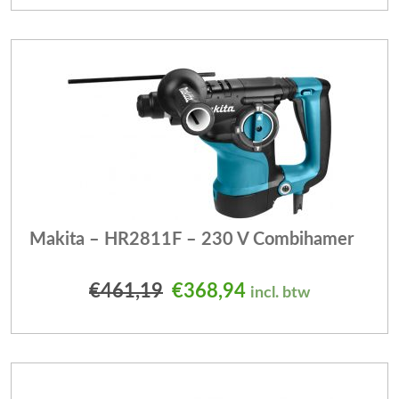
Makita – HR2811F – 230 V Combihamer
Oorspronkelijke prijs was
Huidige prijs is: 
€
461,19
€
368,94
incl. btw