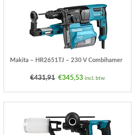
Makita – HR2651TJ – 230 V Combihamer
Oorspronkelijke prijs was
Huidige prijs is: 
€
431,91
€
345,53
incl. btw