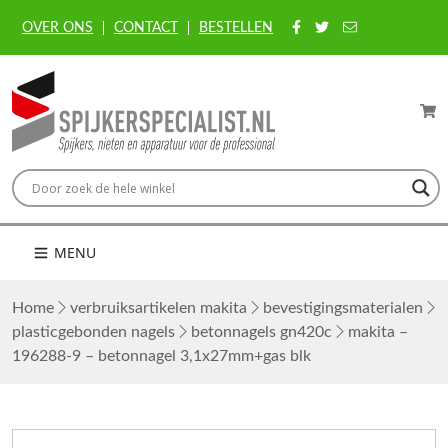
OVER ONS
CONTACT
BESTELLEN
MENU
Home
verbruiksartikelen makita
bevestigingsmaterialen
plasticgebonden nagels
betonnagels gn420c
makita –
196288-9 – betonnagel 3,1x27mm+gas blk