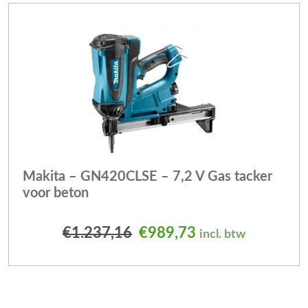
Makita – GN420CLSE – 7,2 V Gas tacker
voor beton
Oorspronkelijke prijs wa
Huidige prijs is:
€
1.237,16
€
989,73
incl. btw