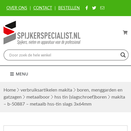
OVER ONS
CONTACT
BESTELLEN
MENU
Home
verbruiksartikelen makita
boren, menggarden en
gatzagen
metaalboor
hss tin (slagschroef)boren
makita
– b-50887 – metaalb hss-tin slags 3x64mm