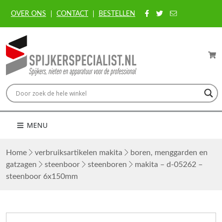
OVER ONS
CONTACT
BESTELLEN
MENU
Home
verbruiksartikelen makita
boren, menggarden en
gatzagen
steenboor
steenboren
makita – d-05262 –
steenboor 6x150mm