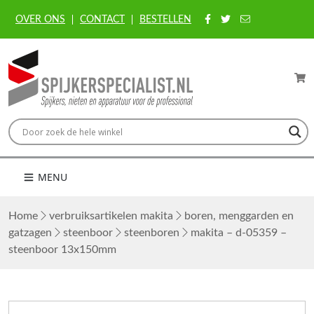
OVER ONS
CONTACT
BESTELLEN
MENU
Home
verbruiksartikelen makita
boren, menggarden en
gatzagen
steenboor
steenboren
makita – d-05359 –
steenboor 13x150mm