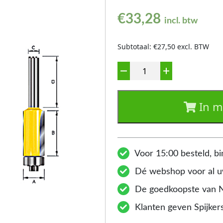
€
33,28
incl. btw
Subtotaal: €27,50 excl. BTW
Aantal
In m
Voor 15:00 besteld, bi
Dé webshop voor al uw
De goedkoopste van 
Klanten geven Spijkers