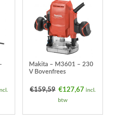
–
Makita – M3601 – 230
V Bovenfrees
elijke prijs was: €554,89.
uidige prijs is: €443,91.
Oorspronkelijke prijs was
Huidige prijs is: 
€
159,59
€
127,67
ncl.
incl.
btw