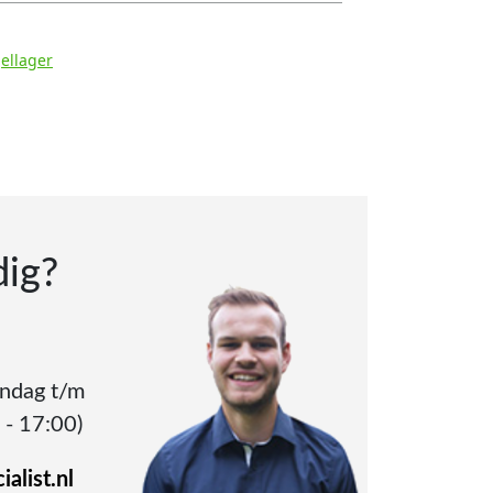
ellager
dig?
andag t/m
 - 17:00)
alist.nl