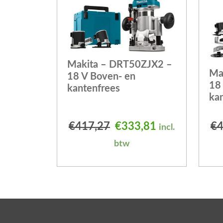
Makita – DRT50ZJX2 –
Ma
18 V Boven- en
18
kantenfrees
ka
Oorspronkelijke prijs
Huidige prijs 
€
417,27
€
333,81
€
4
incl.
btw