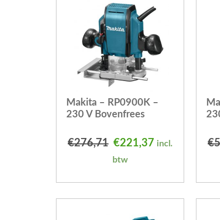
Makita – RP0900K –
Ma
230 V Bovenfrees
23
Oorspronkelijke prijs
Huidige prijs 
€
276,71
€
221,37
€
5
incl.
btw