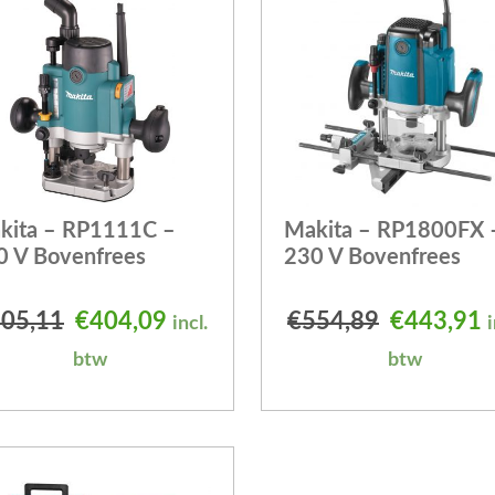
kita – RP1111C –
Makita – RP1800FX 
0 V Bovenfrees
230 V Bovenfrees
 was: €276,71.
is: €221,37.
Oorspronkelijke prijs was: €505,11.
Huidige prijs is: €404,09.
Oorspronk
H
05,11
€
404,09
€
554,89
€
443,91
incl.
i
btw
btw