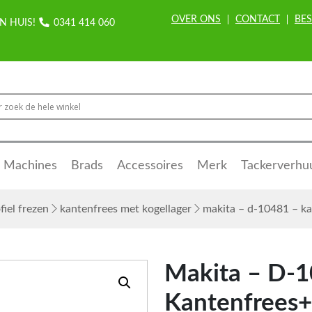
OVER ONS
CONTACT
BES
N HUIS!
0341 414 060
Machines
Brads
Accessoires
Merk
Tackerverhu
fiel frezen
kantenfrees met kogellager
makita – d-10481 – ka
Makita – D-1
Kantenfrees+