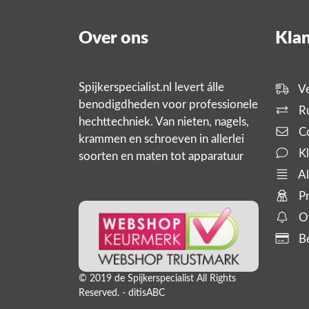
Over ons
Klan
Spijkerspecialist.nl levert álle
Ve
benodigdheden voor professionele
Ru
hechttechniek. Van nieten, nagels,
Co
krammen en schroeven in allerlei
Kl
soorten en maten tot apparatuur
zoals tackers, compressoren en
Al
slanghaspels. En bijbehorende
Pr
producten,
Of
Be
© 2019 de Spijkerspecialist All Rights
Reserved. - ditisABC