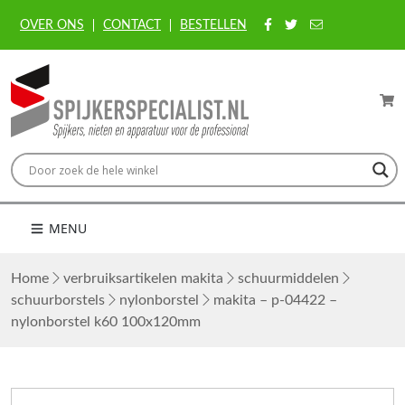
OVER ONS
CONTACT
BESTELLEN
MENU
Home
verbruiksartikelen makita
schuurmiddelen
schuurborstels
nylonborstel
makita – p-04422 –
nylonborstel k60 100x120mm