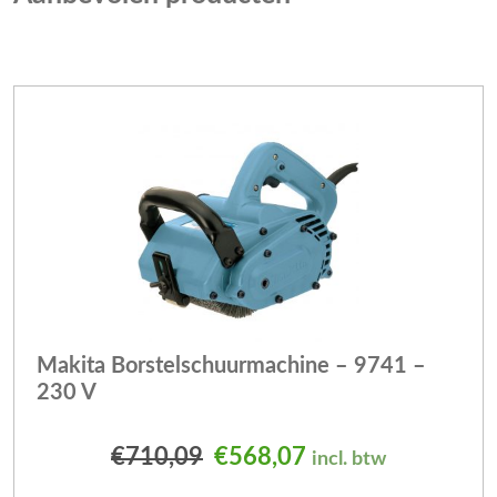
Makita Borstelschuurmachine – 9741 –
230 V
Oorspronkelijke prijs was
Huidige prijs is: 
€
710,09
€
568,07
incl. btw