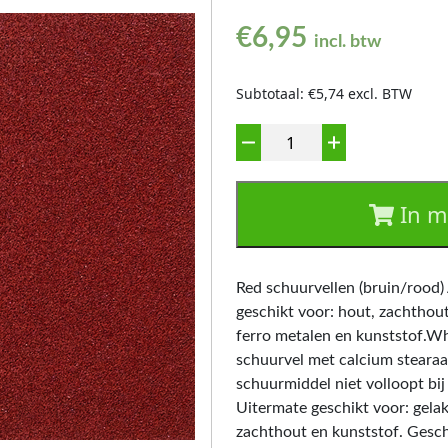
€
6,95
incl. btw
Subtotaal: €5,74 excl. BTW
Aantal
In m
Red schuurvellen (bruin/rood
geschikt voor: hout, zachthout
ferro metalen en kunststof.Wh
schuurvel met calcium stearaat
schuurmiddel niet volloopt bi
Uitermate geschikt voor: gelak
zachthout en kunststof. Gesch