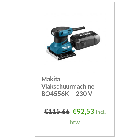
Makita
Vlakschuurmachine –
BO4556K – 230 V
Oorspronkelijke prijs
Huidige prijs i
€
115,66
€
92,53
incl.
btw