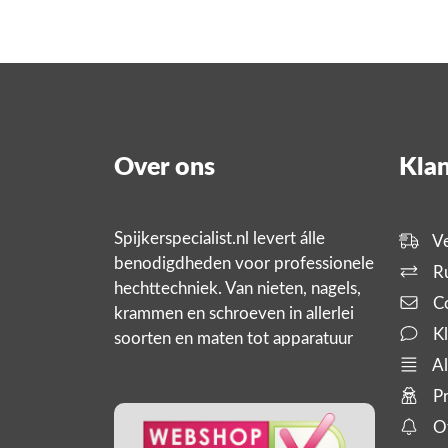
Over ons
Klan
Spijkerspecialist.nl levert álle
Ve
benodigdheden voor professionele
Ru
hechttechniek. Van nieten, nagels,
Co
krammen en schroeven in allerlei
Kl
soorten en maten tot apparatuur
zoals tackers, compressoren en
Al
slanghaspels. En bijbehorende
Pr
producten,
Of