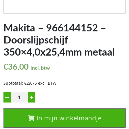
Makita – 966144152 –
Doorslijpschijf
350×4,0x25,4mm metaal
€
36,00
incl. btw
Subtotaal: €29,75 excl. BTW
Aantal
In mijn winkelmandje