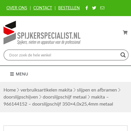
OVER ONS
CONTACT
BESTELLEN
MENU
Home
verbruiksartikelen makita
slijpen en afbramen
doorslijpschijven
doorslijpschijf metaal
makita –
966144152 – doorslijpschijf 350×4,0x25,4mm metaal