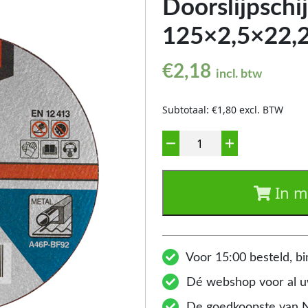
Doorslijpschij
125×2,5×22,
€
2,18
incl. btw
Subtotaal: €1,80 excl. BTW
Aantal
In m
Voor 15:00 besteld, bi
Dé webshop voor al uw
De goedkoopste van 