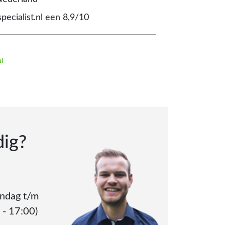
pecialist.nl een 8,9/10
al
dig?
andag t/m
 - 17:00)