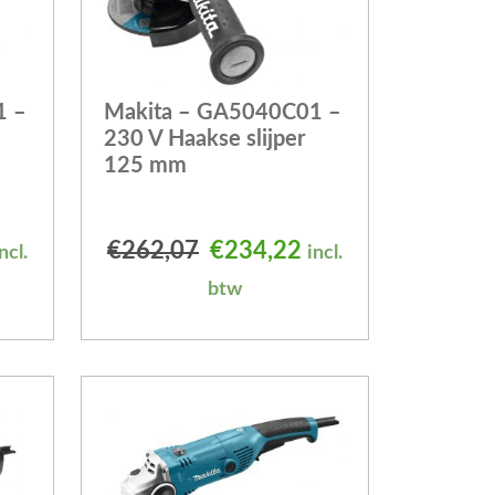
1 –
Makita – GA5040C01 –
230 V Haakse slijper
125 mm
elijke prijs was: €203,51.
uidige prijs is: €182,98.
Oorspronkelijke prijs was
Huidige prijs is: 
€
262,07
€
234,22
ncl.
incl.
btw