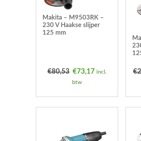
Makita – M9503RK –
230 V Haakse slijper
125 mm
Ma
230
12
Oorspronkelijke prijs 
Huidige prijs i
€
80,53
€
73,17
€
2
incl.
btw