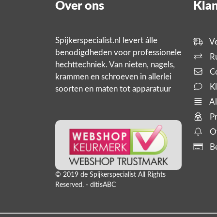
Over ons
Klan
Spijkerspecialist.nl levert álle
Ve
benodigdheden voor professionele
Ru
hechttechniek. Van nieten, nagels,
Co
krammen en schroeven in allerlei
Kl
soorten en maten tot apparatuur
zoals tackers, compressoren en
Al
slanghaspels. En bijbehorende
Pr
producten,
Of
Be
© 2019 de Spijkerspecialist All Rights
Reserved. - ditisABC