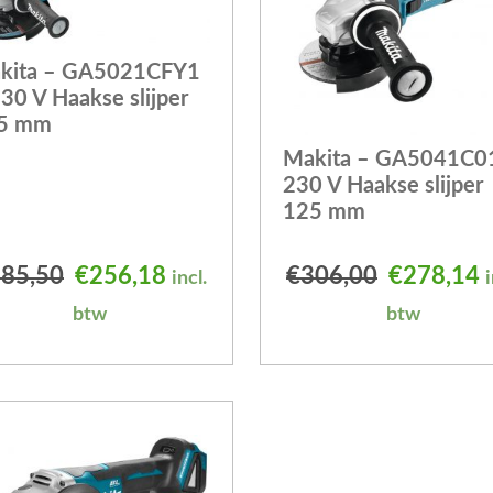
kita – GA5021CFY1
30 V Haakse slijper
5 mm
Makita – GA5041C0
230 V Haakse slijper
125 mm
 was: €109,81.
is: €102,45.
Oorspronkelijke prijs was: €285,50.
Huidige prijs is: €256,18.
Oorspronk
H
85,50
€
256,18
€
306,00
€
278,14
incl.
i
btw
btw