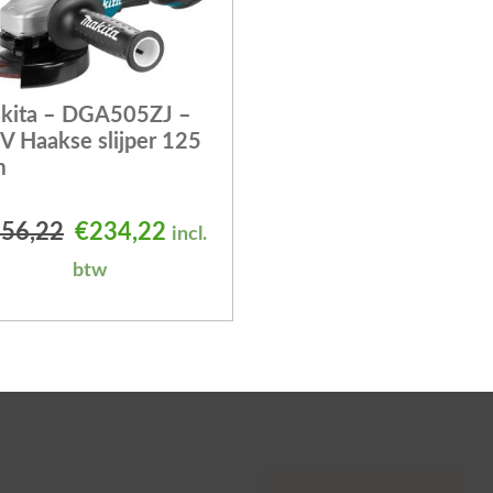
kita – DGA505ZJ –
V Haakse slijper 125
m
 was: €314,78.
is: €251,81.
Oorspronkelijke prijs was: €256,22.
Huidige prijs is: €234,22.
56,22
€
234,22
incl.
btw