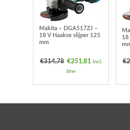
Makita – DGA517ZJ –
Ma
18 V Haakse slijper 125
18 
mm
m
Oorspronkelijke prijs
Huidige prijs 
€
314,78
€
251,81
€
2
incl.
btw