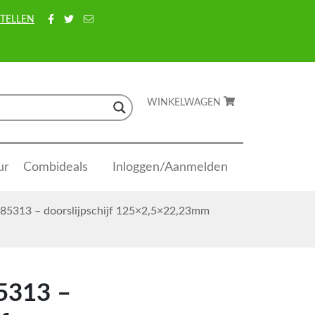
TELLEN
WINKELWAGEN
ur
Combideals
Inloggen/Aanmelden
-85313 – doorslijpschijf 125×2,5×22,23mm
5313 –