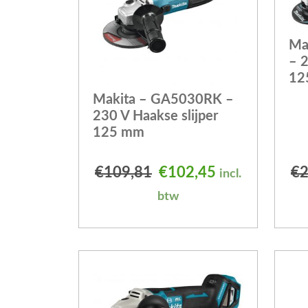
Ma
– 2
12
Makita – GA5030RK –
230 V Haakse slijper
125 mm
Oorspronkelijke prijs
Huidige prijs 
€
109,81
€
102,45
€
2
incl.
btw