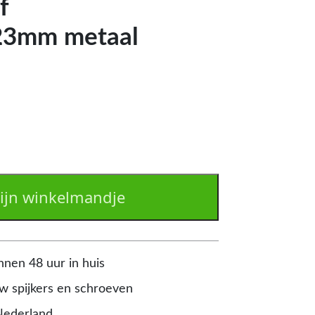
f
23mm metaal
ijn winkelmandje
nnen 48 uur in huis
 spijkers en schroeven
Nederland