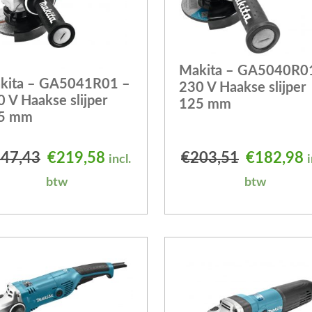
Makita – GA5040R0
kita – GA5041R01 –
230 V Haakse slijper
 V Haakse slijper
125 mm
5 mm
was: €80,53.
s: €73,17.
Oorspronkelijke prijs was: €247,43.
Huidige prijs is: €219,58.
Oorspronk
H
47,43
€
219,58
€
203,51
€
182,98
incl.
i
btw
btw