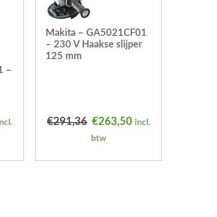
Makita – GA5021CF01
– 230 V Haakse slijper
125 mm
1 –
elijke prijs was: €306,00.
uidige prijs is: €278,14.
Oorspronkelijke prijs was
Huidige prijs is: 
€
291,36
€
263,50
ncl.
incl.
btw