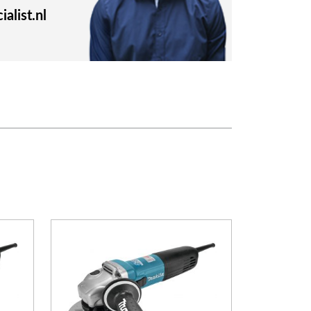
alist.nl