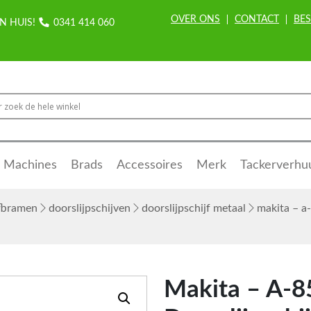
OVER ONS
CONTACT
BES
N HUIS!
0341 414 060
Machines
Brads
Accessoires
Merk
Tackerverhu
afbramen
doorslijpschijven
doorslijpschijf metaal
makita – a
Makita – A-8