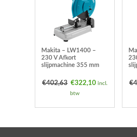
Makita – LW1400 –
Ma
230 V Afkort
23
slijpmachine 355 mm
sl
Oorspronkelijke prijs
Huidige prijs 
€
402,63
€
322,10
€
4
incl.
btw