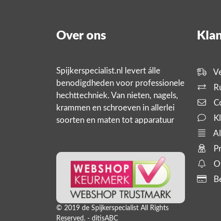
Over ons
Klan
Spijkerspecialist.nl levert álle
Ve
benodigdheden voor professionele
Ru
hechttechniek. Van nieten, nagels,
Co
krammen en schroeven in allerlei
Kl
soorten en maten tot apparatuur
zoals tackers, compressoren en
Al
slanghaspels. En bijbehorende
Pr
producten,
Of
Be
© 2019 de Spijkerspecialist All Rights
Reserved. - ditisABC