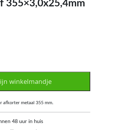
ijf 355×3,0x25,4mm
ijn winkelmandje
or afkorter metaal 355 mm.
nnen 48 uur in huis