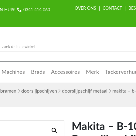
OVER ONS
CONTACT
BES
N HUIS!
0341 414 060
Machines
Brads
Accessoires
Merk
Tackerverhu
afbramen
doorslijpschijven
doorslijpschijf metaal
makita – b
Makita – B-1