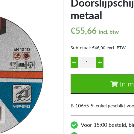
Doorslijpsch
metaal
€
55,66
incl. btw
Subtotaal: €46,00 excl. BTW
Aantal
In m
B-10665-5: enkel geschikt vo
Voor 15:00 besteld, bi