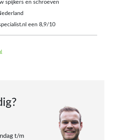
 spijkers en schroeven
Nederland
pecialist.nl een 8,9/10
al
dig?
andag t/m