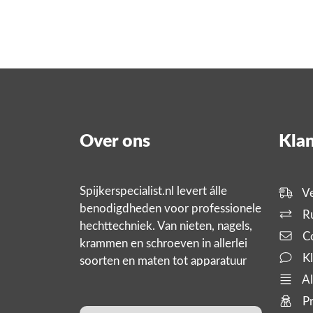
Over ons
Klan
Spijkerspecialist.nl levert álle
Ve
benodigdheden voor professionele
Ru
hechttechniek. Van nieten, nagels,
Co
krammen en schroeven in allerlei
Kl
soorten en maten tot apparatuur
zoals tackers, compressoren en
Al
slanghaspels. En bijbehorende
Pr