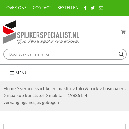
OVER ONS
CONTACT
BESTELLEN
MENU
Home
verbruiksartikelen makita
tuin & park
bosmaaiers
maaikop kunststof
makita – 198851-4 –
vervangingsmesjes gebogen