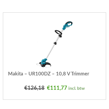
Makita – UR100DZ – 10,8 V Trimmer
Oorspronkelijke prijs was
Huidige prijs is: 
€
126,18
€
111,77
incl. btw