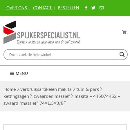
OVER ONS
CONTACT
BESTELLEN
MENU
Home
verbruiksartikelen makita
tuin & park
kettingzagen
zwaarden massief
makita – 445074452 –
zwaard “massief” 74×1,5×3/8″