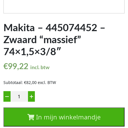
Makita – 445074452 –
Zwaard “massief”
74×1,5×3/8″
€
99,22
incl. btw
Subtotaal: €82,00 excl. BTW
Aantal
In mijn winkelmandje