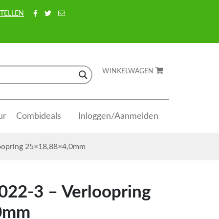
TELLEN
WINKELWAGEN
ur
Combideals
Inloggen/Aanmelden
loopring 25×18,88×4,0mm
022-3 – Verloopring
,0mm