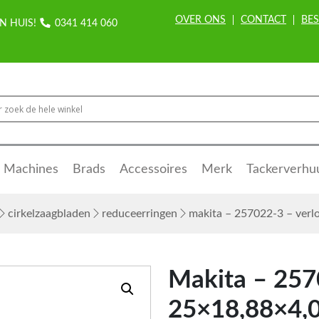
OVER ONS
CONTACT
BES
N HUIS!
0341 414 060
Machines
Brads
Accessoires
Merk
Tackerverhu
cirkelzaagbladen
reduceerringen
makita – 257022-3 – ver
Makita – 257
25×18,88×4