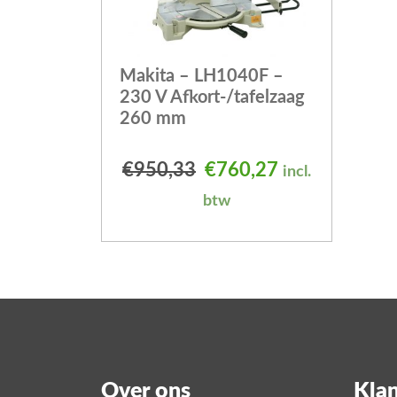
Makita – LH1040F –
230 V Afkort-/tafelzaag
260 mm
Oorspronkelijke prijs
Huidige prijs 
€
950,33
€
760,27
incl.
btw
Over ons
Klan