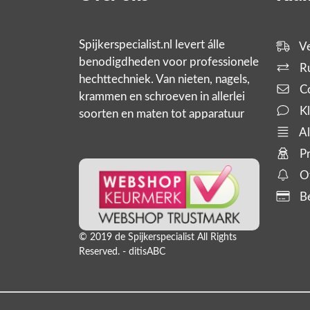
Spijkerspecialist.nl levert álle
Ve
benodigdheden voor professionele
Ru
hechttechniek. Van nieten, nagels,
Co
krammen en schroeven in allerlei
Kl
soorten en maten tot apparatuur
zoals tackers, compressoren en
Al
slanghaspels. En bijbehorende
Pr
producten,
Of
Be
© 2019 de Spijkerspecialist All Rights
Reserved. - ditisABC