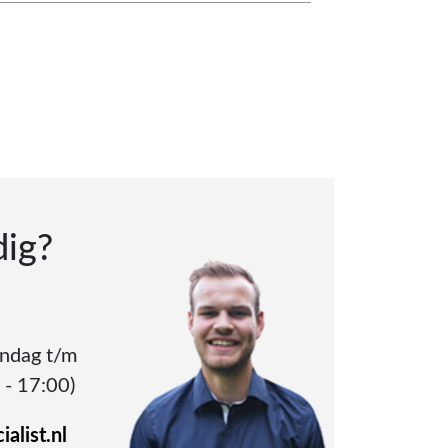
dig?
andag t/m
 - 17:00)
alist.nl