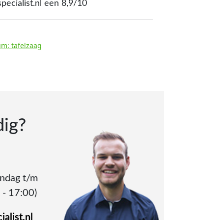
pecialist.nl een 8,9/10
um: tafelzaag
dig?
andag t/m
 - 17:00)
alist.nl