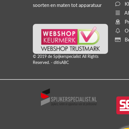
Kl
soorten en maten tot apparatuur
zoals tackers, compressoren en
Al
slanghaspels. En bijbehorende
Pr
producten,
Of
Be
© 2019 de Spijkerspecialist All Rights
Reserved. - ditisABC