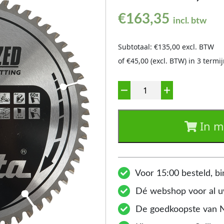
€
163,35
incl. btw
Subtotaal: €135,00 excl. BTW
of €45,00 (excl. BTW) in 3 term
Aantal
In m
Voor 15:00 besteld, bi
Dé webshop voor al uw
De goedkoopste van 