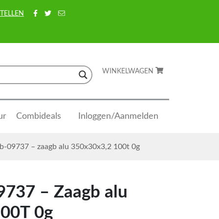
TELLEN
WINKELWAGEN
ur
Combideals
Inloggen/Aanmelden
b-09737 – zaagb alu 350x30x3,2 100t 0g
9737 – Zaagb alu
100T 0g