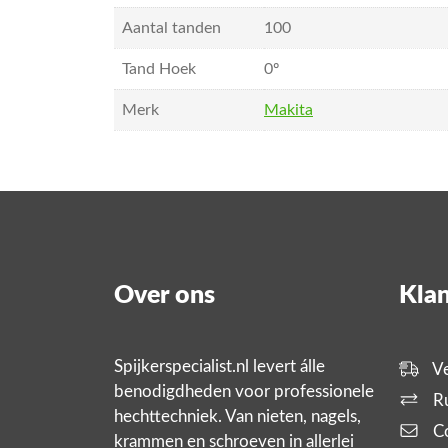
Aantal tanden
100
Tand Hoek
0º
Merk
Makita
Over ons
Klan
Spijkerspecialist.nl levert álle
Ve
benodigdheden voor professionele
Ru
hechttechniek. Van nieten, nagels,
Co
krammen en schroeven in allerlei