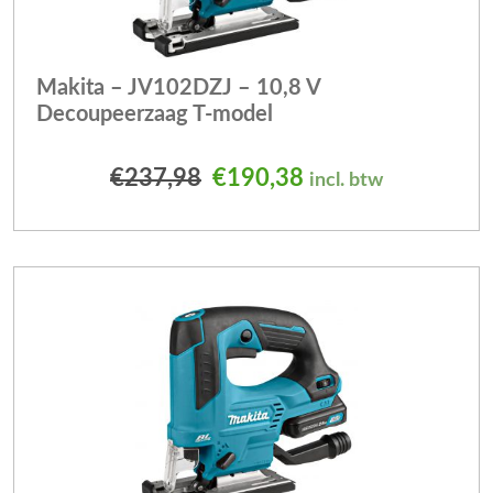
Makita – JV102DZJ – 10,8 V
Decoupeerzaag T-model
Oorspronkelijke prijs was
Huidige prijs is: 
€
237,98
€
190,38
incl. btw