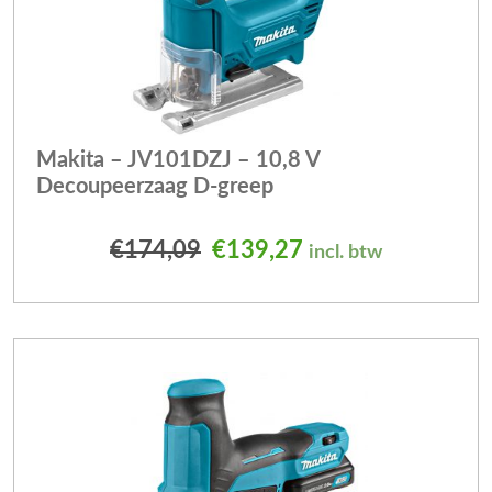
Makita – JV101DZJ – 10,8 V
Decoupeerzaag D-greep
Oorspronkelijke prijs was
Huidige prijs is: 
€
174,09
€
139,27
incl. btw