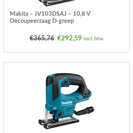
Makita – JV103DSAJ – 10,8 V
Decoupeerzaag D-greep
Oorspronkelijke prijs was
Huidige prijs is: 
€
365,76
€
292,59
incl. btw