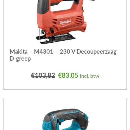
Makita – M4301 – 230 V Decoupeerzaag
D-greep
Oorspronkelijke prijs was
Huidige prijs is: €
€
103,82
€
83,05
incl. btw