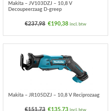
Makita – JV103DZJ – 10,8 V
Decoupeerzaag D-greep
Oorspronkelijke prijs was
Huidige prijs is: 
€
237,98
€
190,38
incl. btw
Makita – JR105DZJ – 10,8 V Reciprozaag
Oorspronkelijke prijs was
Huidige prijs is: 
€
151,73
€
135,73
incl. btw