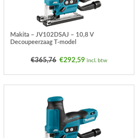
Makita – JV102DSAJ – 10,8 V
Decoupeerzaag T-model
Oorspronkelijke prijs was
Huidige prijs is: 
€
365,76
€
292,59
incl. btw