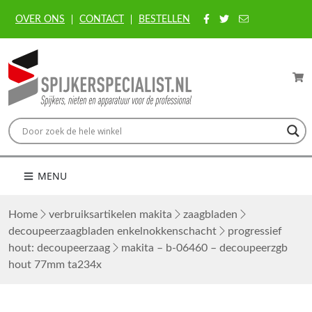
OVER ONS
CONTACT
BESTELLEN
MENU
Home
verbruiksartikelen makita
zaagbladen
decoupeerzaagbladen enkelnokkenschacht
progressief
hout: decoupeerzaag
makita – b-06460 – decoupeerzgb
hout 77mm ta234x