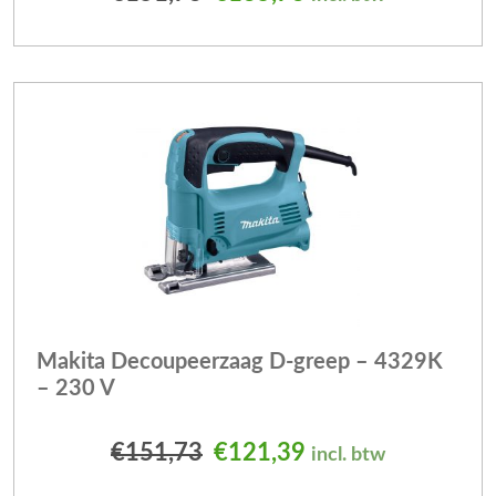
Makita Decoupeerzaag D-greep – 4329K
– 230 V
Oorspronkelijke prijs was
Huidige prijs is: 
€
151,73
€
121,39
incl. btw